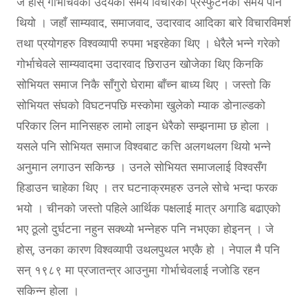
जे होस् गोर्भाचेवको उदयको समय विचारको प्रस्फुटनको समय पनि
थियो । जहाँ साम्यवाद, समाजवाद, उदारवाद आदिका बारे विचारविमर्श
तथा प्रयोगहरु विश्वव्यापी रुपमा भइरहेका थिए । धेरैले भन्ने गरेको
गोर्भाचेवले साम्यवादमा उदारवाद छिराउन खोजेका थिए किनकि
सोभियत समाज निकै साँगुरो घेरामा बाँच्न बाध्य थिए । जस्तो कि
सोभियत संघको विघटनपछि मस्कोमा खुलेको म्याक डोनाल्डको
परिकार लिन मानिसहरु लामो लाइन धेरैको सम्झनामा छ होला ।
यसले पनि सोभियत समाज विश्वबाट कत्ति अलगथलग थियो भन्ने
अनुमान लगाउन सकिन्छ । उनले सोभियत समाजलाई विश्वसँग
हिडाउन चाहेका थिए । तर घटनाक्रमहरु उनले सोचे भन्दा फरक
भयो । चीनको जस्तो पहिले आर्थिक पक्षलाई मात्र अगाडि बढाएको
भए ठूलो दुर्घटना नहुन सक्थ्यो भन्नेहरु पनि नभएका होइनन् । जे
होस्, उनका कारण विश्वव्यापी उथलपुथल भएकै हो । नेपाल मै पनि
सन् १९८९ मा प्रजातन्त्र आउनुमा गोर्भाचेवलाई नजोडि रहन
सकिन्न होला ।