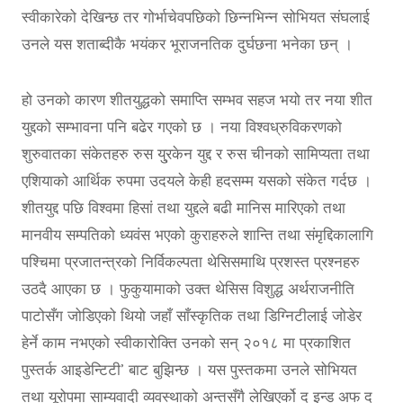
स्वीकारेको देखिन्छ तर गोर्भाचेवपछिको छिन्नभिन्न सोभियत संघलाई
उनले यस शताब्दीकै भयंकर भूराजनतिक दुर्घछना भनेका छन् ।
हो उनको कारण शीतयुद्धको समाप्ति सम्भव सहज भयो तर नया शीत
युद्दको सम्भावना पनि बढेर गएको छ । नया विश्वध्रुविकरणको
शुरुवातका संकेतहरु रुस यु्रकेन युद्द र रुस चीनको सामिप्यता तथा
एशियाको आर्थिक रुपमा उदयले केही हदसम्म यसको संकेत गर्दछ ।
शीतयुद्द पछि विश्वमा हिसां तथा युद्दले बढी मानिस मारिएको तथा
मानवीय सम्पतिको ध्यवंस भएको कुराहरुले शान्ति तथा संमृद्दिकालागि
पश्चिमा प्रजातन्त्रको निर्विकल्पता थेसिसमाथि प्रशस्त प्रश्नहरु
उठदै आएका छ । फुकुयामाको उक्त थेसिस विशुद्ध अर्थराजनीति
पाटोसँग जोडिएको थियो जहाँ साँस्कृतिक तथा डिग्निटीलाई जोडेर
हेर्ने काम नभएको स्वीकारोक्ति उनको सन् २०१८ मा प्रकाशित
पुस्तर्क आइडेन्टिटी’ बाट बुझिन्छ । यस पुस्तकमा उनले सोभियत
तथा यूरोपमा साम्यवादी व्यवस्थाको अन्तसँगै लेखिएर्को द इन्ड अफ द